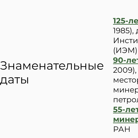
125-л
1985),
Инсти
(ИЭМ)
90-ле
Знаменательные
2009)
даты
место
минер
петро
55-ле
мине
РАН