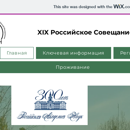
This site was designed with the
.c
XIX Российское Совещани
Главная
Ключевая информация
Рег
Проживание