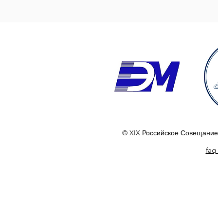
© XIX Российское Совещание
faq