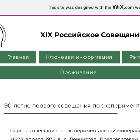
This site was designed with the
.com
web
XIX Российское Совещани
Главная
Ключевая информация
Рег
Проживание
90-летие первого совещания по эксперимен
Первое совещание по экспериментальной минерал
26-28 апреля 1934 в. г. Ленинград. Председателе