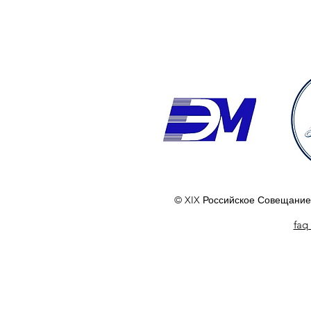
© XIX Российское Совещание
faq